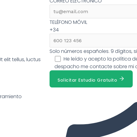
CORREO ELECTRÓNICO
TELÉFONO MÓVIL
+34
Solo números españoles. 9 dígitos, sin
He leído y acepto la
política 
elit tellus, luctus
despacho me contacte sobre mi 
Solicitar Estudio Gratuito
oramiento